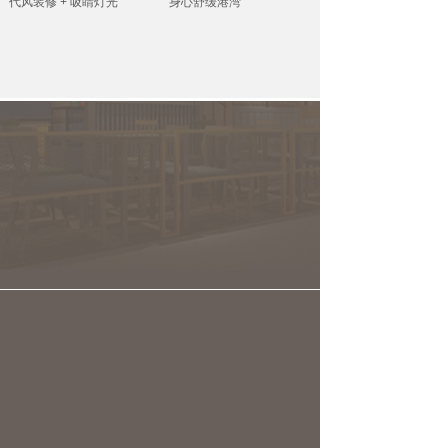
代风装修 + 吸睛灯光
身心舒缓港湾