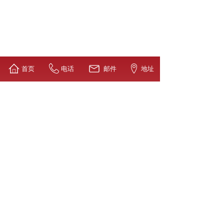
首页
电话
邮件
地址
 / 办公）装修方案，广策定制：装完生意更火！
90% 企业忽视的公装细节，广策用智能布局搞定！
结算=预算！广策 BIM 技术精准报价，杜绝 “低价签约 + 隐形加价”