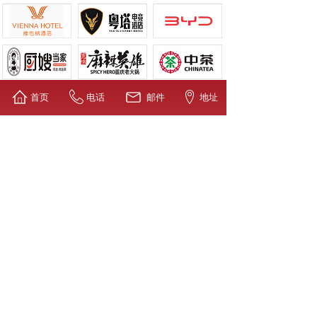
首页
电话
邮件
地址
新闻资讯
结算=预算！广策 BIM 技术精准报价，杜绝 “低价签约 + 隐形加价”
立春启新程，万象焕新颜✨
空间赋能商业，专业成就价值 | 广策公装，您值得托付的办公空间营造者！